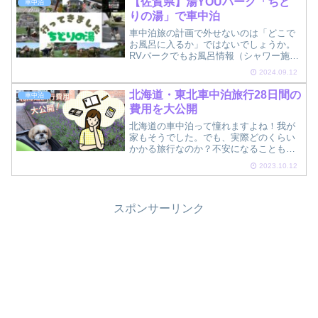
【佐賀県】湯YOUパーク「ちど
車中泊
ャンプ、RVパークにな...
りの湯」で車中泊
車中泊旅の計画で外せないのは「どこで
お風呂に入るか」ではないでしょうか。
RVパークでもお風呂情報（シャワー施設
の有無）は必ず掲載されている程、重要
2024.09.12
な条件です。そのような中、くるま旅メ
ンバーであれば利用できる「湯YOUパー
北海道・東北車中泊旅行28日間の
車中泊
ク」であれば、温泉施...
費用を大公開
北海道の車中泊って憧れますよね！我が
家もそうでした。でも、実際どのくらい
かかる旅行なのか？不安になることもあ
ります。どのくらい準備しておけばいい
2023.10.12
の？とお金の心配もあるかと思います。
レオンファミリーは北海道1周と東北6県
の28日間の旅行を敢行...
スポンサーリンク