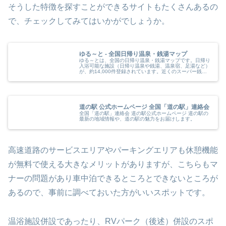
そうした特徴を探すことができるサイトもたくさんあるの
で、チェックしてみてはいかがでしょうか。
ゆる～と - 全国日帰り温泉・銭湯マップ
ゆる～とは、全国の日帰り温泉・銭湯マップです。日帰り
入浴可能な施設（日帰り温泉や銭湯、温泉宿、足湯など）
が、約14,000件登録されています。近くのスーパー銭湯
を探したり、料金などの条件で検索することができます。
道の駅 公式ホームページ 全国「道の駅」連絡会
全国「道の駅」連絡会 道の駅公式ホームページ 道の駅の
最新の地域情報や、道の駅の魅力をお届けします。
高速道路のサービスエリアやパーキングエリアも休憩機能
が無料で使える大きなメリットがありますが、こちらもマ
ナーの問題があり車中泊できるところとできないところが
あるので、事前に調べておいた方がいいスポットです。
温浴施設併設であったり、RVパーク（後述）併設のスポ