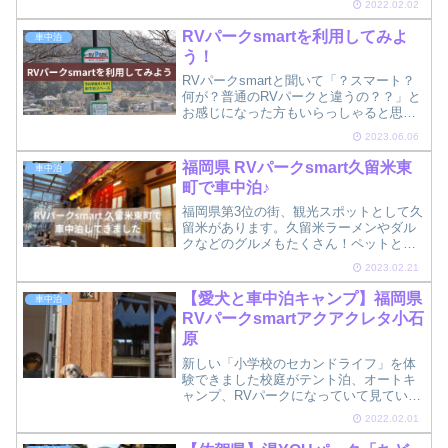
2022.02.02
RVパークsmartを利用してみよ
車中泊
う！
RVパークsmartと聞いて「？スマート？
何が？普通のRVパークと違うの？？」と
お感じになった方もいらっしゃると思い
ます。RVパークsmartは24時間Webで予
2023.06.06
約可能で、チェックインも機械で対応、
チェックアウトも電源抜いて出ていくだ
福岡県 RVパークsmart久留米東
車中泊
け、と...
町で車中泊♪
福岡県第3位の街、観光スポットとして久
留米があります。久留米ラーメンやダル
クなどのグルメもたくさん！ペットとの
車旅でも久留米を満喫したい！でも、道
2023.02.21
の駅は市街地からは少し遠いな…とか、
ペットと泊まれる宿は久留米には無いか
【愛犬と車中泊キャンプ】福岡県
車中泊
ら観光は無理かな…と、...
RVパークsmartアクアクレタ小石
原
新しい「小学校のセカンドライフ」を体
験できました校庭がテント泊、オートキ
ャンプ、RVパークになっていて見ていて
も楽しい土曜日はキャンプファイヤー
2022.02.01
DAYでしたお風呂も貸切りで使えて気持
ち良かった！校庭がテント泊、オートキ