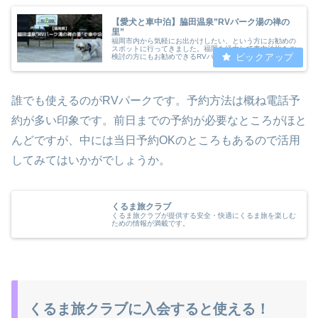
【愛犬と車中泊】脇田温泉”RVパーク湯の禅の
里”
福岡市内から気軽にお出かけしたい、という方にお勧めの
スポットに行ってきました。福岡を経由して車中泊旅をご
検討の方にもお勧めできるRVパークです。湯の禅の里で
愛犬と遊ぶ＆ぱぱとままも満喫してきましたのでご紹介し
ます。脇田温泉郷は福岡市内から車...
誰でも使えるのがRVパークです。予約方法は概ね電話予
約が多い印象です。前日までの予約が必要なところがほと
んどですが、中には当日予約OKのところもあるので活用
してみてはいかがでしょうか。
くるま旅クラブ
くるま旅クラブが提供する安全・快適にくるま旅を楽しむ
ための情報が満載です。
くるま旅クラブに入会すると使える！