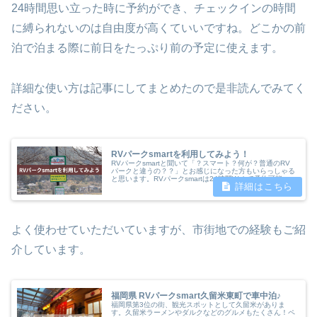
24時間思い立った時に予約ができ、チェックインの時間
に縛られないのは自由度が高くていいですね。どこかの前
泊で泊まる際に前日をたっぷり前の予定に使えます。
詳細な使い方は記事にしてまとめたので是非読んでみてく
ださい。
RVパークsmartを利用してみよう！
RVパークsmartと聞いて「？スマート？何が？普通のRV
パークと違うの？？」とお感じになった方もいらっしゃる
と思います。RVパークsmartは24時間Webで予約可能
で、チェックインも機械で対応、チェックアウトも電源抜
いて出ていくだけ、と...
よく使わせていただいていますが、市街地での経験もご紹
介しています。
福岡県 RVパークsmart久留米東町で車中泊♪
福岡県第3位の街、観光スポットとして久留米がありま
す。久留米ラーメンやダルクなどのグルメもたくさん！ペ