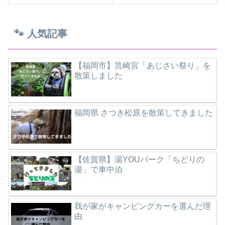
🐾 人気記事
【福岡市】筥崎宮「あじさい祭り」を
散策しました
福岡県 さつき松原を散策してきました
【佐賀県】湯YOUパーク「ちどりの
湯」で車中泊
我が家がキャンピングカーを選んだ理
由